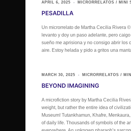
APRIL 6, 2025
MICRORRELATOS / MINI 
PESADILLA
Un microrrelato de Martha Cecilia Rivera 
levanto y doy un paso adelante, pero caigo 
sueño me aprisiona y no consigo abrir los 
aire. Estoy helada y pido a gritos una manta
MARCH 30, 2025
MICRORRELATOS / MIN
BEYOND IMAGINING
A microfiction story by Martha Cecilia Rive
weight, but rather the entire idea of civiliz
Museum! Tutankhamun, Khafre, Menkaura, an
of daily life. Thousands of symbols of the a
everywhere. An unknown pharaoh’s sarcop