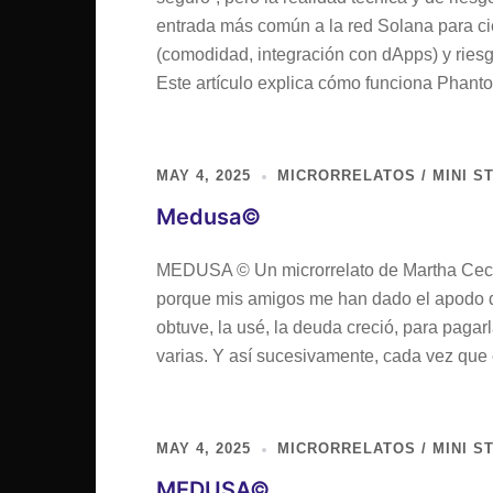
entrada más común a la red Solana para cie
(comodidad, integración con dApps) y ries
Este artículo explica cómo funciona Phan
MAY 4, 2025
MICRORRELATOS / MINI S
Medusa©
MEDUSA © Un microrrelato de Martha Cecili
porque mis amigos me han dado el apodo d
obtuve, la usé, la deuda creció, para paga
varias. Y así sucesivamente, cada vez que 
MAY 4, 2025
MICRORRELATOS / MINI S
MEDUSA©