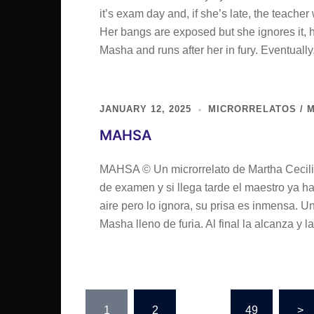
it’s exam day and, if she’s late, the teacher 
Her bangs are exposed but she ignores it, h
Masha and runs after her in fury. Eventuall
JANUARY 12, 2025
MICRORRELATOS / M
MAHSA
MAHSA © Un microrrelato de Martha Cecilia
de examen y si llega tarde el maestro ya ha
aire pero lo ignora, su prisa es inmensa. U
Masha lleno de furia. Al final la alcanza y l
Posts
1
2
…
49
>