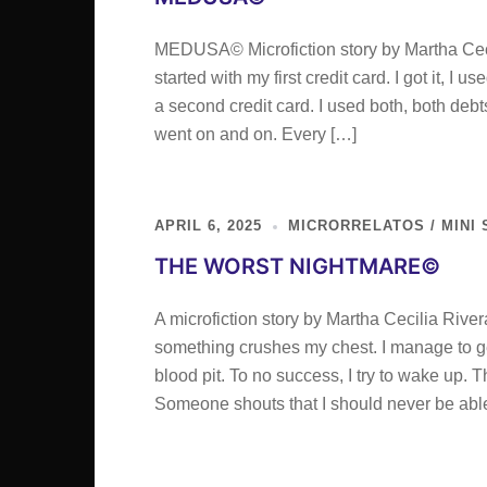
MEDUSA© Microfiction story by Martha Cecilia
started with my first credit card. I got it, I u
a second credit card. I used both, both deb
went on and on. Every […]
APRIL 6, 2025
MICRORRELATOS / MINI 
THE WORST NIGHTMARE©
A microfiction story by Martha Cecilia Rivera
something crushes my chest. I manage to get u
blood pit. To no success, I try to wake up.
Someone shouts that I should never be abl