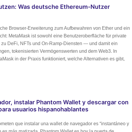
utzen: Was deutsche Ethereum-Nutzer
fache Browser-Erweiterung zum Aufbewahren von Ether und ein
icht: MetaMask ist sowohl eine Benutzeroberfläche für private
lle zu DeFi, NFTs und On‑Ramp‑Diensten — und damit ein
ungen, tokenisierten Vermögenswerten und dem Web3. In
Mask in der Praxis funktioniert, welche Alternativen es gibt,
or, instalar Phantom Wallet y descargar con
 para usuarios hispanohablantes
ometen que instalar una wallet de navegador es “instantáneo y
sgo es más matizada. Phantom Wallet es hoy la puerta de