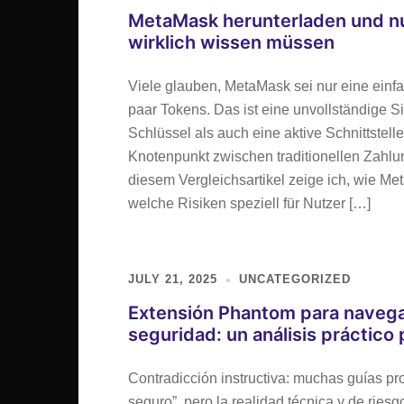
MetaMask herunterladen und n
wirklich wissen müssen
Viele glauben, MetaMask sei nur eine ein
paar Tokens. Das ist eine unvollständige S
Schlüssel als auch eine aktive Schnittste
Knotenpunkt zwischen traditionellen Zahl
diesem Vergleichsartikel zeige ich, wie Meta
welche Risiken speziell für Nutzer […]
JULY 21, 2025
UNCATEGORIZED
Extensión Phantom para navegad
seguridad: un análisis práctico
Contradicción instructiva: muchas guías pr
seguro”, pero la realidad técnica y de rie