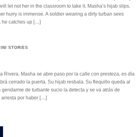
will let not her in the classroom to take it. Masha’s hijab slips.
er hurry is immense. A soldier wearing a dirty turban sees
y, he catches up […]
INI STORIES
 Rivera. Masha se abre paso por la calle con presteza, es día
brá cerrado la puerta. Su hijab resbala. Su flequillo queda al
n gendarme de turbante sucio la detecta y se va atrás de
a arresta por haber […]