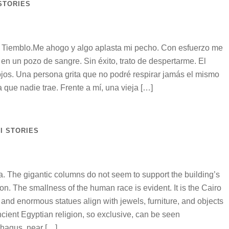
STORIES
© Tiemblo.Me ahogo y algo aplasta mi pecho. Con esfuerzo me
en un pozo de sangre. Sin éxito, trato de despertarme. El
ojos. Una persona grita que no podré respirar jamás el mismo
 que nadie trae. Frente a mí, una vieja […]
I STORIES
ra. The gigantic columns do not seem to support the building’s
ation. The smallness of the human race is evident. It is the Cairo
d enormous statues align with jewels, furniture, and objects
ncient Egyptian religion, so exclusive, can be seen
hagus, near […]