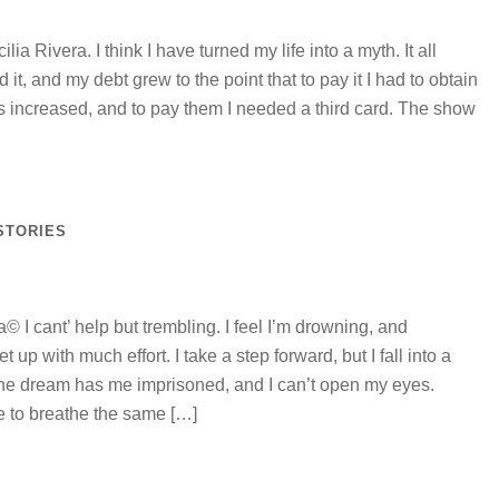
 Rivera. I think I have turned my life into a myth. It all
sed it, and my debt grew to the point that to pay it I had to obtain
ts increased, and to pay them I needed a third card. The show
STORIES
© I cant’ help but trembling. I feel I’m drowning, and
p with much effort. I take a step forward, but I fall into a
 The dream has me imprisoned, and I can’t open my eyes.
e to breathe the same […]