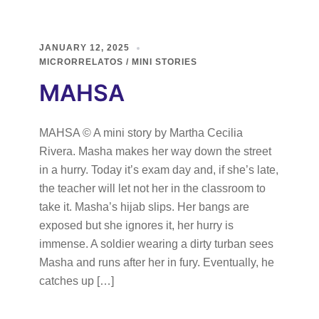
JANUARY 12, 2025
MICRORRELATOS / MINI STORIES
MAHSA
MAHSA © A mini story by Martha Cecilia
Rivera. Masha makes her way down the street
in a hurry. Today it’s exam day and, if she’s late,
the teacher will let not her in the classroom to
take it. Masha’s hijab slips. Her bangs are
exposed but she ignores it, her hurry is
immense. A soldier wearing a dirty turban sees
Masha and runs after her in fury. Eventually, he
catches up […]