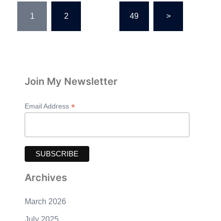
Posts
1
2
…
49
>
pagination
Join My Newsletter
*
Email Address
Archives
March 2026
July 2025