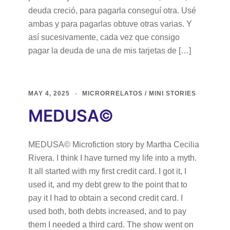
deuda creció, para pagarla conseguí otra. Usé
ambas y para pagarlas obtuve otras varias. Y
así sucesivamente, cada vez que consigo
pagar la deuda de una de mis tarjetas de […]
MAY 4, 2025
MICRORRELATOS / MINI STORIES
MEDUSA©
MEDUSA© Microfiction story by Martha Cecilia
Rivera. I think I have turned my life into a myth.
It all started with my first credit card. I got it, I
used it, and my debt grew to the point that to
pay it I had to obtain a second credit card. I
used both, both debts increased, and to pay
them I needed a third card. The show went on