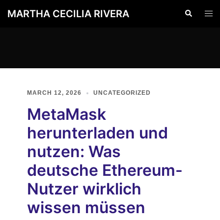
Skip
MARTHA CECILIA RIVERA
Search
Togg
to
men
content
MARCH 12, 2026
UNCATEGORIZED
MetaMask
herunterladen und
nutzen: Was
deutsche Ethereum-
Nutzer wirklich
wissen müssen