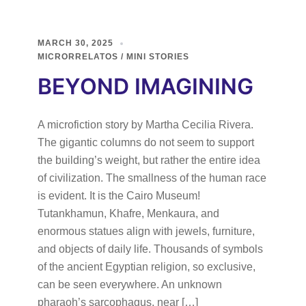
MARCH 30, 2025
MICRORRELATOS / MINI STORIES
BEYOND IMAGINING
A microfiction story by Martha Cecilia Rivera.
The gigantic columns do not seem to support
the building’s weight, but rather the entire idea
of civilization. The smallness of the human race
is evident. It is the Cairo Museum!
Tutankhamun, Khafre, Menkaura, and
enormous statues align with jewels, furniture,
and objects of daily life. Thousands of symbols
of the ancient Egyptian religion, so exclusive,
can be seen everywhere. An unknown
pharaoh’s sarcophagus, near […]