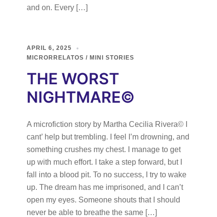
and on. Every […]
APRIL 6, 2025
MICRORRELATOS / MINI STORIES
THE WORST
NIGHTMARE©
A microfiction story by Martha Cecilia Rivera© I
cant’ help but trembling. I feel I’m drowning, and
something crushes my chest. I manage to get
up with much effort. I take a step forward, but I
fall into a blood pit. To no success, I try to wake
up. The dream has me imprisoned, and I can’t
open my eyes. Someone shouts that I should
never be able to breathe the same […]