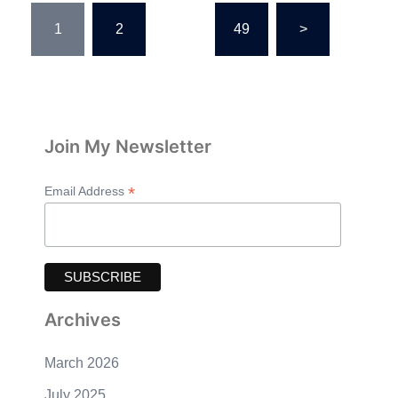
Posts
1
2
…
49
>
pagination
Join My Newsletter
*
Email Address
Archives
March 2026
July 2025