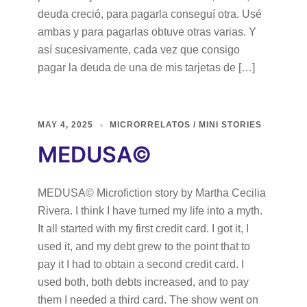
deuda creció, para pagarla conseguí otra. Usé
ambas y para pagarlas obtuve otras varias. Y
así sucesivamente, cada vez que consigo
pagar la deuda de una de mis tarjetas de […]
MAY 4, 2025
MICRORRELATOS / MINI STORIES
MEDUSA©
MEDUSA© Microfiction story by Martha Cecilia
Rivera. I think I have turned my life into a myth.
It all started with my first credit card. I got it, I
used it, and my debt grew to the point that to
pay it I had to obtain a second credit card. I
used both, both debts increased, and to pay
them I needed a third card. The show went on