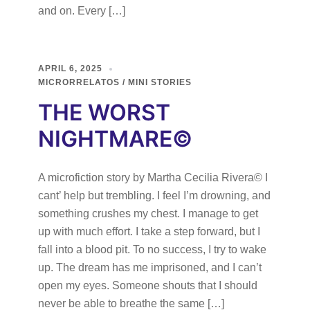
and on. Every […]
APRIL 6, 2025
MICRORRELATOS / MINI STORIES
THE WORST
NIGHTMARE©
A microfiction story by Martha Cecilia Rivera© I
cant’ help but trembling. I feel I’m drowning, and
something crushes my chest. I manage to get
up with much effort. I take a step forward, but I
fall into a blood pit. To no success, I try to wake
up. The dream has me imprisoned, and I can’t
open my eyes. Someone shouts that I should
never be able to breathe the same […]