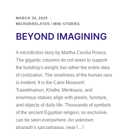
MARCH 30, 2025
MICRORRELATOS / MINI STORIES
BEYOND IMAGINING
A microfiction story by Martha Cecilia Rivera.
The gigantic columns do not seem to support
the building’s weight, but rather the entire idea
of civilization. The smallness of the human race
is evident. It is the Cairo Museum!
Tutankhamun, Khafre, Menkaura, and
enormous statues align with jewels, furniture,
and objects of daily life. Thousands of symbols
of the ancient Egyptian religion, so exclusive,
can be seen everywhere. An unknown
pharaoh’s sarcophagus, near […]