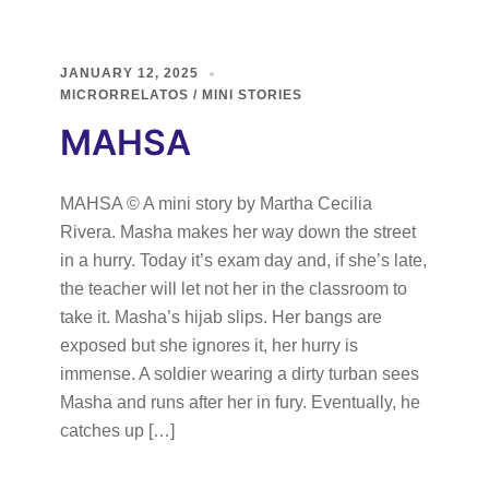
JANUARY 12, 2025
MICRORRELATOS / MINI STORIES
MAHSA
MAHSA © A mini story by Martha Cecilia
Rivera. Masha makes her way down the street
in a hurry. Today it’s exam day and, if she’s late,
the teacher will let not her in the classroom to
take it. Masha’s hijab slips. Her bangs are
exposed but she ignores it, her hurry is
immense. A soldier wearing a dirty turban sees
Masha and runs after her in fury. Eventually, he
catches up […]