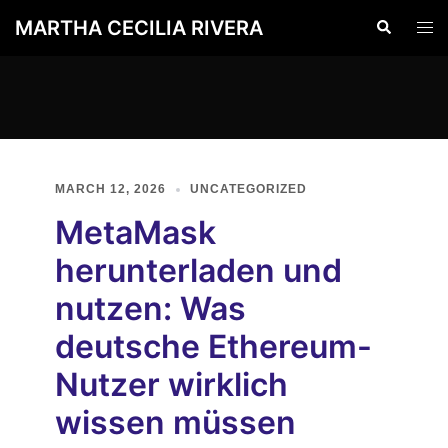
Skip
MARTHA CECILIA RIVERA
Search
Togg
to
men
content
MARCH 12, 2026
UNCATEGORIZED
MetaMask
herunterladen und
nutzen: Was
deutsche Ethereum-
Nutzer wirklich
wissen müssen