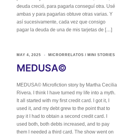
deuda creció, para pagarla conseguí otra. Usé
ambas y para pagarlas obtuve otras varias. Y
así sucesivamente, cada vez que consigo
pagar la deuda de una de mis tarjetas de […]
MAY 4, 2025
MICRORRELATOS / MINI STORIES
MEDUSA©
MEDUSA© Microfiction story by Martha Cecilia
Rivera. I think I have turned my life into a myth.
It all started with my first credit card. I got it, I
used it, and my debt grew to the point that to
pay it I had to obtain a second credit card. I
used both, both debts increased, and to pay
them I needed a third card. The show went on