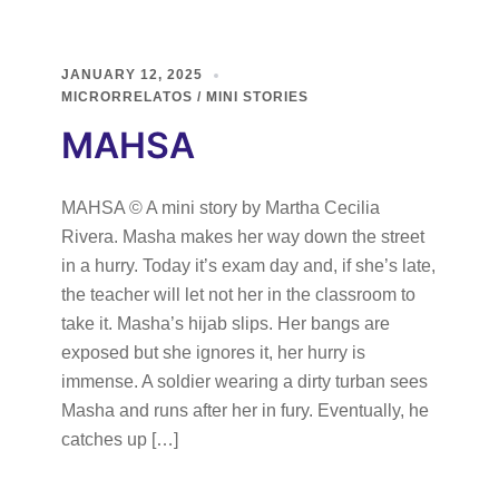
JANUARY 12, 2025
MICRORRELATOS / MINI STORIES
MAHSA
MAHSA © A mini story by Martha Cecilia
Rivera. Masha makes her way down the street
in a hurry. Today it’s exam day and, if she’s late,
the teacher will let not her in the classroom to
take it. Masha’s hijab slips. Her bangs are
exposed but she ignores it, her hurry is
immense. A soldier wearing a dirty turban sees
Masha and runs after her in fury. Eventually, he
catches up […]