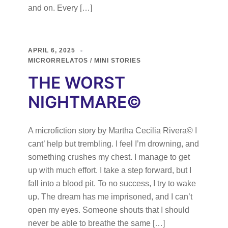
and on. Every […]
APRIL 6, 2025
MICRORRELATOS / MINI STORIES
THE WORST
NIGHTMARE©
A microfiction story by Martha Cecilia Rivera© I
cant’ help but trembling. I feel I’m drowning, and
something crushes my chest. I manage to get
up with much effort. I take a step forward, but I
fall into a blood pit. To no success, I try to wake
up. The dream has me imprisoned, and I can’t
open my eyes. Someone shouts that I should
never be able to breathe the same […]