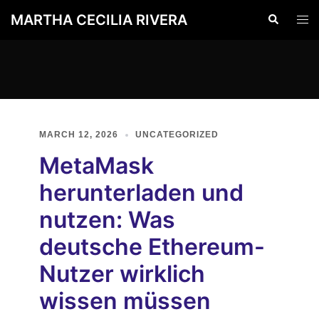
Skip
MARTHA CECILIA RIVERA
Search
Togg
to
men
content
MARCH 12, 2026
UNCATEGORIZED
MetaMask
herunterladen und
nutzen: Was
deutsche Ethereum-
Nutzer wirklich
wissen müssen