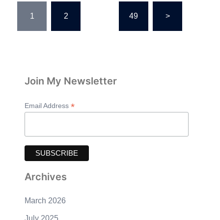
Posts
1
2
…
49
>
pagination
Join My Newsletter
*
Email Address
Archives
March 2026
July 2025