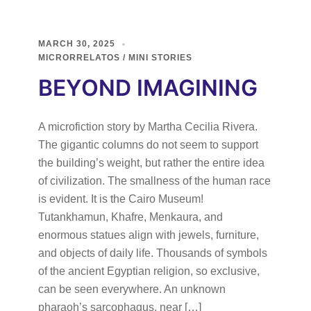
MARCH 30, 2025
MICRORRELATOS / MINI STORIES
BEYOND IMAGINING
A microfiction story by Martha Cecilia Rivera.
The gigantic columns do not seem to support
the building’s weight, but rather the entire idea
of civilization. The smallness of the human race
is evident. It is the Cairo Museum!
Tutankhamun, Khafre, Menkaura, and
enormous statues align with jewels, furniture,
and objects of daily life. Thousands of symbols
of the ancient Egyptian religion, so exclusive,
can be seen everywhere. An unknown
pharaoh’s sarcophagus, near […]