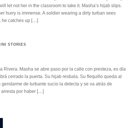
will let not her in the classroom to take it. Masha’s hijab slips.
er hurry is immense. A soldier wearing a dirty turban sees
y, he catches up […]
INI STORIES
 Rivera. Masha se abre paso por la calle con presteza, es día
brá cerrado la puerta. Su hijab resbala. Su flequillo queda al
n gendarme de turbante sucio la detecta y se va atrás de
a arresta por haber […]