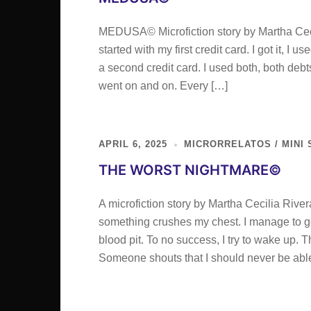
MEDUSA© Microfiction story by Martha Cecilia
started with my first credit card. I got it, I u
a second credit card. I used both, both deb
went on and on. Every […]
APRIL 6, 2025
MICRORRELATOS / MINI 
THE WORST NIGHTMARE©
A microfiction story by Martha Cecilia Rivera
something crushes my chest. I manage to get u
blood pit. To no success, I try to wake up.
Someone shouts that I should never be abl