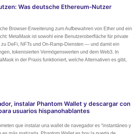
utzen: Was deutsche Ethereum-Nutzer
fache Browser-Erweiterung zum Aufbewahren von Ether und ein
icht: MetaMask ist sowohl eine Benutzeroberfläche für private
lle zu DeFi, NFTs und On‑Ramp‑Diensten — und damit ein
ungen, tokenisierten Vermögenswerten und dem Web3. In
Mask in der Praxis funktioniert, welche Alternativen es gibt,
or, instalar Phantom Wallet y descargar con
 para usuarios hispanohablantes
ometen que instalar una wallet de navegador es “instantáneo y
sgo es más matizada. Phantom Wallet es hoy la puerta de