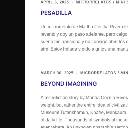
APRIL 6, 2025
MICRORRELATOS / MINI 
PESADILLA
Un microrrelato de Martha Cecilia Rivera 
levanto y doy un paso adelante, pero caigo 
sueño me aprisiona y no consigo abrir los 
aire. Estoy helada y pido a gritos una manta
MARCH 30, 2025
MICRORRELATOS / MIN
BEYOND IMAGINING
A microfiction story by Martha Cecilia Rive
weight, but rather the entire idea of civiliz
Museum! Tutankhamun, Khafre, Menkaura, an
of daily life. Thousands of symbols of the a
everywhere. An unknown pharaoh’s sarcop