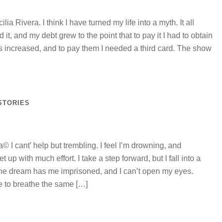
 Rivera. I think I have turned my life into a myth. It all
sed it, and my debt grew to the point that to pay it I had to obtain
ts increased, and to pay them I needed a third card. The show
STORIES
© I cant’ help but trembling. I feel I’m drowning, and
p with much effort. I take a step forward, but I fall into a
 The dream has me imprisoned, and I can’t open my eyes.
e to breathe the same […]