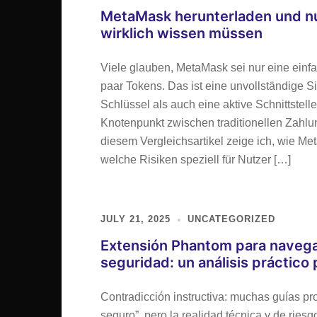
MetaMask herunterladen und n
wirklich wissen müssen
Viele glauben, MetaMask sei nur eine ein
paar Tokens. Das ist eine unvollständige S
Schlüssel als auch eine aktive Schnittste
Knotenpunkt zwischen traditionellen Zahl
diesem Vergleichsartikel zeige ich, wie Meta
welche Risiken speziell für Nutzer […]
JULY 21, 2025
UNCATEGORIZED
Extensión Phantom para navegad
seguridad: un análisis práctico
Contradicción instructiva: muchas guías pr
seguro”, pero la realidad técnica y de rie