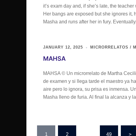
it’s exam day and, if she’s late, the teacher 
Her bangs are exposed but she ignores it, h
Masha and runs after her in fury. Eventuall
JANUARY 12, 2025
MICRORRELATOS / M
MAHSA
MAHSA © Un microrrelato de Martha Cecilia
de examen y si llega tarde el maestro ya ha
aire pero lo ignora, su prisa es inmensa. U
Masha lleno de furia. Al final la alcanza y l
Posts
1
2
…
49
>