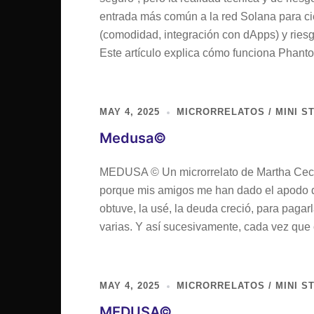
entrada más común a la red Solana para cie
(comodidad, integración con dApps) y ries
Este artículo explica cómo funciona Phan
MAY 4, 2025
MICRORRELATOS / MINI S
Medusa©
MEDUSA © Un microrrelato de Martha Cecili
porque mis amigos me han dado el apodo d
obtuve, la usé, la deuda creció, para paga
varias. Y así sucesivamente, cada vez que 
MAY 4, 2025
MICRORRELATOS / MINI S
MEDUSA©