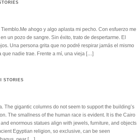
STORIES
© Tiemblo.Me ahogo y algo aplasta mi pecho. Con esfuerzo me
en un pozo de sangre. Sin éxito, trato de despertarme. El
ojos. Una persona grita que no podré respirar jamás el mismo
 que nadie trae. Frente a mí, una vieja […]
I STORIES
ra. The gigantic columns do not seem to support the building’s
ation. The smallness of the human race is evident. It is the Cairo
d enormous statues align with jewels, furniture, and objects
ncient Egyptian religion, so exclusive, can be seen
hagus, near […]