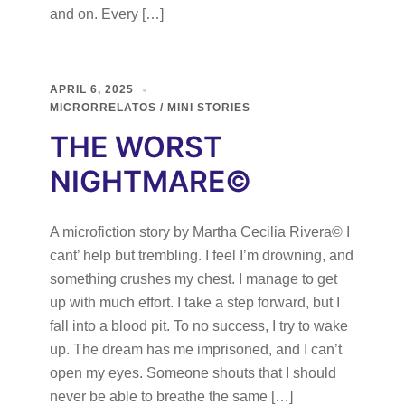
and on. Every […]
APRIL 6, 2025
MICRORRELATOS / MINI STORIES
THE WORST
NIGHTMARE©
A microfiction story by Martha Cecilia Rivera© I
cant’ help but trembling. I feel I’m drowning, and
something crushes my chest. I manage to get
up with much effort. I take a step forward, but I
fall into a blood pit. To no success, I try to wake
up. The dream has me imprisoned, and I can’t
open my eyes. Someone shouts that I should
never be able to breathe the same […]