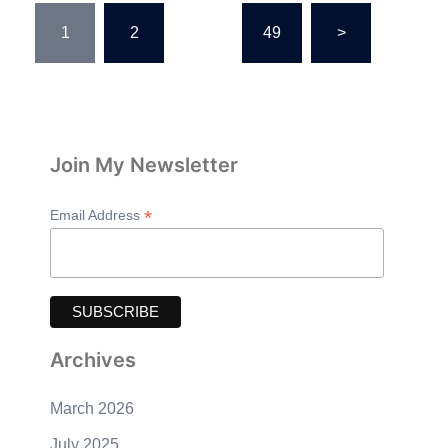
Posts
1
2
…
49
>
pagination
Join My Newsletter
*
Email Address
Archives
March 2026
July 2025