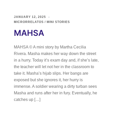
JANUARY 12, 2025
MICRORRELATOS / MINI STORIES
MAHSA
MAHSA © A mini story by Martha Cecilia
Rivera. Masha makes her way down the street
in a hurry. Today it’s exam day and, if she’s late,
the teacher will let not her in the classroom to
take it. Masha’s hijab slips. Her bangs are
exposed but she ignores it, her hurry is
immense. A soldier wearing a dirty turban sees
Masha and runs after her in fury. Eventually, he
catches up […]