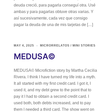
deuda creció, para pagarla conseguí otra. Usé
ambas y para pagarlas obtuve otras varias. Y
así sucesivamente, cada vez que consigo
pagar la deuda de una de mis tarjetas de […]
MAY 4, 2025
MICRORRELATOS / MINI STORIES
MEDUSA©
MEDUSA© Microfiction story by Martha Cecilia
Rivera. I think I have turned my life into a myth.
It all started with my first credit card. I got it, I
used it, and my debt grew to the point that to
pay it I had to obtain a second credit card. I
used both, both debts increased, and to pay
them I needed a third card. The show went on