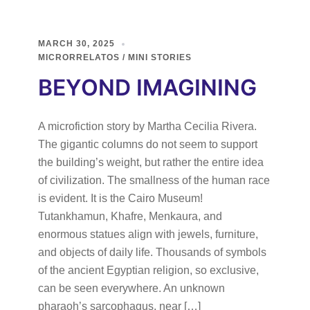
MARCH 30, 2025
MICRORRELATOS / MINI STORIES
BEYOND IMAGINING
A microfiction story by Martha Cecilia Rivera.
The gigantic columns do not seem to support
the building’s weight, but rather the entire idea
of civilization. The smallness of the human race
is evident. It is the Cairo Museum!
Tutankhamun, Khafre, Menkaura, and
enormous statues align with jewels, furniture,
and objects of daily life. Thousands of symbols
of the ancient Egyptian religion, so exclusive,
can be seen everywhere. An unknown
pharaoh’s sarcophagus, near […]