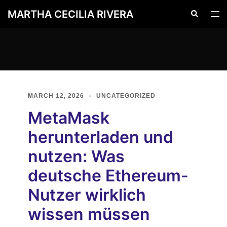
Skip
MARTHA CECILIA RIVERA
Search
Togg
to
men
content
MARCH 12, 2026
UNCATEGORIZED
MetaMask
herunterladen und
nutzen: Was
deutsche Ethereum-
Nutzer wirklich
wissen müssen