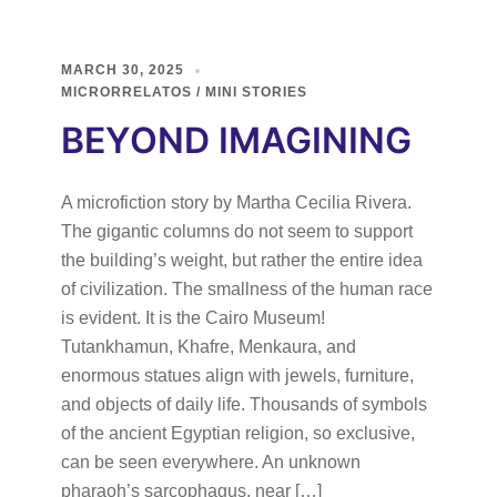
MARCH 30, 2025
MICRORRELATOS / MINI STORIES
BEYOND IMAGINING
A microfiction story by Martha Cecilia Rivera.
The gigantic columns do not seem to support
the building’s weight, but rather the entire idea
of civilization. The smallness of the human race
is evident. It is the Cairo Museum!
Tutankhamun, Khafre, Menkaura, and
enormous statues align with jewels, furniture,
and objects of daily life. Thousands of symbols
of the ancient Egyptian religion, so exclusive,
can be seen everywhere. An unknown
pharaoh’s sarcophagus, near […]