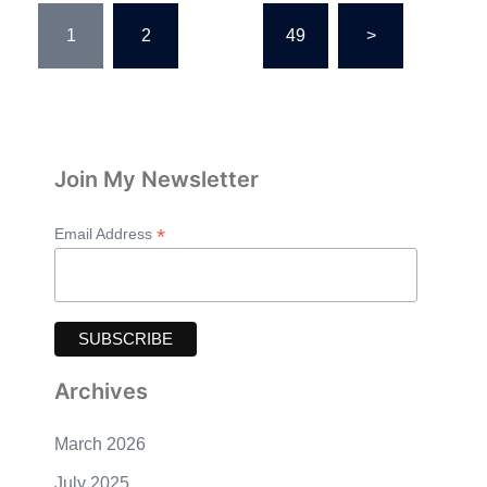
Posts
1
2
…
49
>
pagination
Join My Newsletter
*
Email Address
Archives
March 2026
July 2025