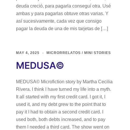
deuda creció, para pagarla conseguí otra. Usé
ambas y para pagarlas obtuve otras varias. Y
así sucesivamente, cada vez que consigo
pagar la deuda de una de mis tarjetas de […]
MAY 4, 2025
MICRORRELATOS / MINI STORIES
MEDUSA©
MEDUSA© Microfiction story by Martha Cecilia
Rivera. I think I have turned my life into a myth.
It all started with my first credit card. I got it, I
used it, and my debt grew to the point that to
pay it I had to obtain a second credit card. I
used both, both debts increased, and to pay
them I needed a third card. The show went on