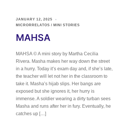
JANUARY 12, 2025
MICRORRELATOS / MINI STORIES
MAHSA
MAHSA © A mini story by Martha Cecilia
Rivera. Masha makes her way down the street
in a hurry. Today it’s exam day and, if she’s late,
the teacher will let not her in the classroom to
take it. Masha’s hijab slips. Her bangs are
exposed but she ignores it, her hurry is
immense. A soldier wearing a dirty turban sees
Masha and runs after her in fury. Eventually, he
catches up […]