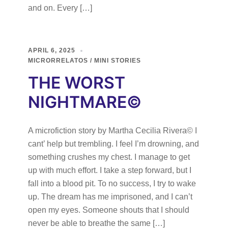
and on. Every […]
APRIL 6, 2025
MICRORRELATOS / MINI STORIES
THE WORST
NIGHTMARE©
A microfiction story by Martha Cecilia Rivera© I
cant’ help but trembling. I feel I’m drowning, and
something crushes my chest. I manage to get
up with much effort. I take a step forward, but I
fall into a blood pit. To no success, I try to wake
up. The dream has me imprisoned, and I can’t
open my eyes. Someone shouts that I should
never be able to breathe the same […]