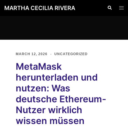
Skip
MARTHA CECILIA RIVERA
Search
Togg
to
men
content
MARCH 12, 2026
UNCATEGORIZED
MetaMask
herunterladen und
nutzen: Was
deutsche Ethereum-
Nutzer wirklich
wissen müssen