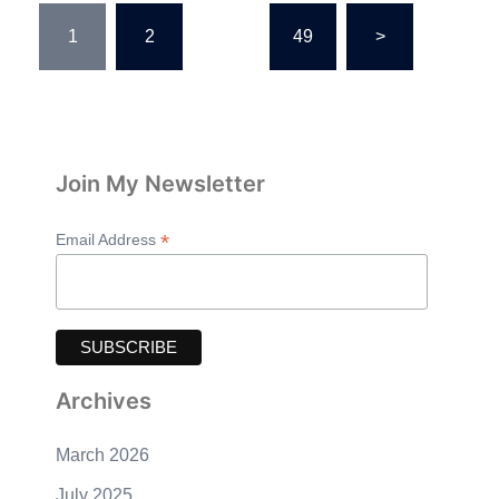
Posts
1
2
…
49
>
pagination
Join My Newsletter
*
Email Address
Archives
March 2026
July 2025