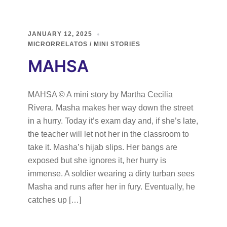
JANUARY 12, 2025
MICRORRELATOS / MINI STORIES
MAHSA
MAHSA © A mini story by Martha Cecilia
Rivera. Masha makes her way down the street
in a hurry. Today it’s exam day and, if she’s late,
the teacher will let not her in the classroom to
take it. Masha’s hijab slips. Her bangs are
exposed but she ignores it, her hurry is
immense. A soldier wearing a dirty turban sees
Masha and runs after her in fury. Eventually, he
catches up […]