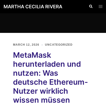
Skip
MARTHA CECILIA RIVERA
Search
Togg
to
men
content
MARCH 12, 2026
UNCATEGORIZED
MetaMask
herunterladen und
nutzen: Was
deutsche Ethereum-
Nutzer wirklich
wissen müssen