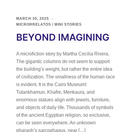
MARCH 30, 2025
MICRORRELATOS / MINI STORIES
BEYOND IMAGINING
A microfiction story by Martha Cecilia Rivera.
The gigantic columns do not seem to support
the building’s weight, but rather the entire idea
of civilization. The smallness of the human race
is evident. It is the Cairo Museum!
Tutankhamun, Khafre, Menkaura, and
enormous statues align with jewels, furniture,
and objects of daily life. Thousands of symbols
of the ancient Egyptian religion, so exclusive,
can be seen everywhere. An unknown
pharaoh’s sarcophagus, near […]