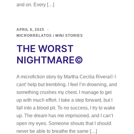
and on. Every […]
APRIL 6, 2025
MICRORRELATOS / MINI STORIES
THE WORST
NIGHTMARE©
A microfiction story by Martha Cecilia Rivera© I
cant’ help but trembling. I feel I’m drowning, and
something crushes my chest. I manage to get
up with much effort. I take a step forward, but I
fall into a blood pit. To no success, I try to wake
up. The dream has me imprisoned, and I can’t
open my eyes. Someone shouts that I should
never be able to breathe the same […]