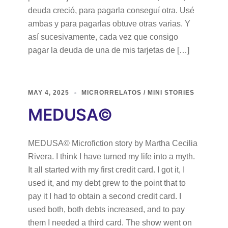
deuda creció, para pagarla conseguí otra. Usé
ambas y para pagarlas obtuve otras varias. Y
así sucesivamente, cada vez que consigo
pagar la deuda de una de mis tarjetas de […]
MAY 4, 2025
MICRORRELATOS / MINI STORIES
MEDUSA©
MEDUSA© Microfiction story by Martha Cecilia
Rivera. I think I have turned my life into a myth.
It all started with my first credit card. I got it, I
used it, and my debt grew to the point that to
pay it I had to obtain a second credit card. I
used both, both debts increased, and to pay
them I needed a third card. The show went on