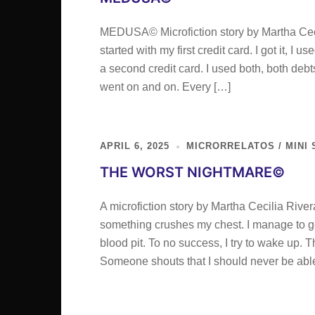
MEDUSA© Microfiction story by Martha Cecilia
started with my first credit card. I got it, I u
a second credit card. I used both, both deb
went on and on. Every […]
APRIL 6, 2025
MICRORRELATOS / MINI 
THE WORST NIGHTMARE©
A microfiction story by Martha Cecilia Rivera
something crushes my chest. I manage to get u
blood pit. To no success, I try to wake up.
Someone shouts that I should never be abl