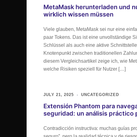
MetaMask herunterladen und n
wirklich wissen müssen
Viele glauben, MetaMask sei nur eine ein
paar Tokens. Das ist eine unvollständige S
Schlüssel als auch eine aktive Schnittste
Knotenpunkt zwischen traditionellen Zahl
diesem Vergleichsartikel zeige ich, wie Meta
welche Risiken speziell für Nutzer […]
JULY 21, 2025
UNCATEGORIZED
Extensión Phantom para navegad
seguridad: un análisis práctico
Contradicción instructiva: muchas guías pr
seguro”, pero la realidad técnica y de rie