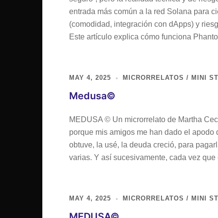
entrada más común a la red Solana para cie
(comodidad, integración con dApps) y ries
Este artículo explica cómo funciona Phan
MAY 4, 2025
MICRORRELATOS / MINI S
Medusa©
MEDUSA © Un microrrelato de Martha Cecili
porque mis amigos me han dado el apodo d
obtuve, la usé, la deuda creció, para paga
varias. Y así sucesivamente, cada vez que 
MAY 4, 2025
MICRORRELATOS / MINI S
MEDUSA©