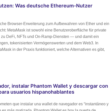
utzen: Was deutsche Ethereum-Nutzer
fache Browser-Erweiterung zum Aufbewahren von Ether und ein
icht: MetaMask ist sowohl eine Benutzeroberfläche für private
lle zu DeFi, NFTs und On‑Ramp‑Diensten — und damit ein
ungen, tokenisierten Vermögenswerten und dem Web3. In
Mask in der Praxis funktioniert, welche Alternativen es gibt,
or, instalar Phantom Wallet y descargar con
 para usuarios hispanohablantes
ometen que instalar una wallet de navegador es “instantáneo y
sgo es más matizada. Phantom Wallet es hoy la puerta de