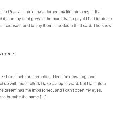
 Rivera. I think I have turned my life into a myth. It all
sed it, and my debt grew to the point that to pay it I had to obtain
ts increased, and to pay them I needed a third card. The show
STORIES
© I cant’ help but trembling. I feel I’m drowning, and
p with much effort. I take a step forward, but I fall into a
 The dream has me imprisoned, and I can’t open my eyes.
e to breathe the same […]