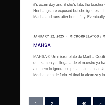
it’s exam day and, if she’s late, the teacher 
Her bangs are exposed but she ignores it, h
Masha and runs after her in fury. Eventuall
JANUARY 12, 2025
MICRORRELATOS / M
MAHSA
MAHSA © Un microrrelato de Martha Cecilia
de examen y si llega tarde el maestro ya ha
aire pero lo ignora, su prisa es inmensa. U
Masha lleno de furia. Al final la alcanza y l
Posts
1
2
…
49
>