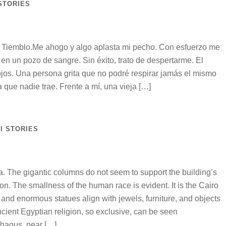
STORIES
© Tiemblo.Me ahogo y algo aplasta mi pecho. Con esfuerzo me
en un pozo de sangre. Sin éxito, trato de despertarme. El
ojos. Una persona grita que no podré respirar jamás el mismo
 que nadie trae. Frente a mí, una vieja […]
I STORIES
ra. The gigantic columns do not seem to support the building’s
ation. The smallness of the human race is evident. It is the Cairo
d enormous statues align with jewels, furniture, and objects
ncient Egyptian religion, so exclusive, can be seen
hagus, near […]