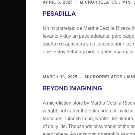
APRIL 6, 2025
MICRORRELATOS / MINI 
PESADILLA
Un microrrelato de Martha Cecilia Rivera 
levanto y doy un paso adelante, pero caigo 
sueño me aprisiona y no consigo abrir los 
aire. Estoy helada y pido a gritos una manta
MARCH 30, 2025
MICRORRELATOS / MIN
BEYOND IMAGINING
A microfiction story by Martha Cecilia Rive
weight, but rather the entire idea of civiliz
Museum! Tutankhamun, Khafre, Menkaura, an
of daily life. Thousands of symbols of the a
everywhere. An unknown pharaoh’s sarcop