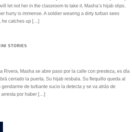
will let not her in the classroom to take it. Masha’s hijab slips.
er hurry is immense. A soldier wearing a dirty turban sees
y, he catches up […]
INI STORIES
 Rivera. Masha se abre paso por la calle con presteza, es día
brá cerrado la puerta. Su hijab resbala. Su flequillo queda al
n gendarme de turbante sucio la detecta y se va atrás de
a arresta por haber […]