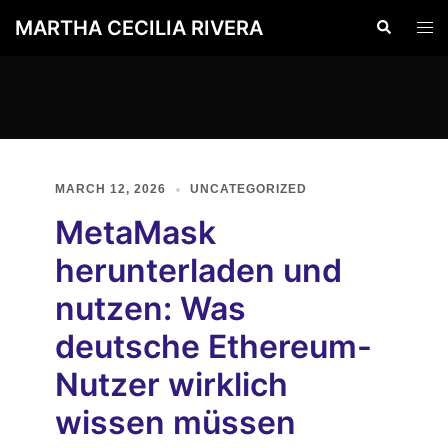
Skip
MARTHA CECILIA RIVERA
Search
Togg
to
men
content
MARCH 12, 2026
UNCATEGORIZED
MetaMask
herunterladen und
nutzen: Was
deutsche Ethereum-
Nutzer wirklich
wissen müssen