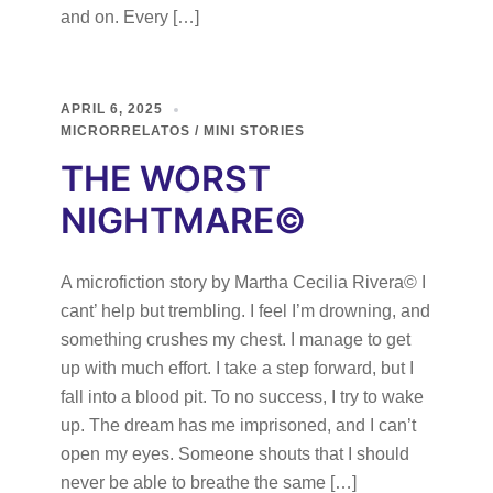
and on. Every […]
APRIL 6, 2025
MICRORRELATOS / MINI STORIES
THE WORST
NIGHTMARE©
A microfiction story by Martha Cecilia Rivera© I
cant’ help but trembling. I feel I’m drowning, and
something crushes my chest. I manage to get
up with much effort. I take a step forward, but I
fall into a blood pit. To no success, I try to wake
up. The dream has me imprisoned, and I can’t
open my eyes. Someone shouts that I should
never be able to breathe the same […]