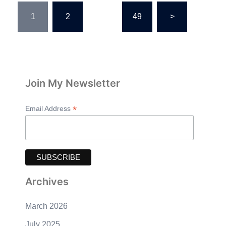
Posts
1
2
…
49
>
pagination
Join My Newsletter
*
Email Address
Archives
March 2026
July 2025