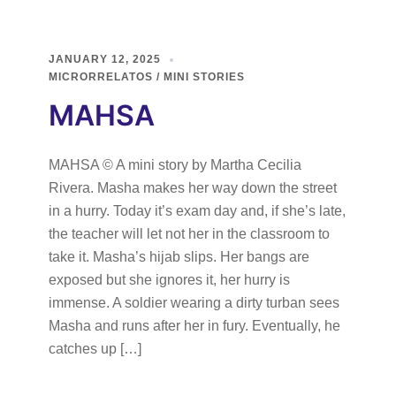
JANUARY 12, 2025
MICRORRELATOS / MINI STORIES
MAHSA
MAHSA © A mini story by Martha Cecilia
Rivera. Masha makes her way down the street
in a hurry. Today it’s exam day and, if she’s late,
the teacher will let not her in the classroom to
take it. Masha’s hijab slips. Her bangs are
exposed but she ignores it, her hurry is
immense. A soldier wearing a dirty turban sees
Masha and runs after her in fury. Eventually, he
catches up […]