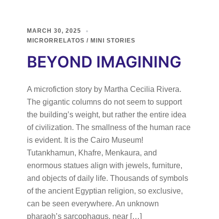
MARCH 30, 2025
MICRORRELATOS / MINI STORIES
BEYOND IMAGINING
A microfiction story by Martha Cecilia Rivera.
The gigantic columns do not seem to support
the building’s weight, but rather the entire idea
of civilization. The smallness of the human race
is evident. It is the Cairo Museum!
Tutankhamun, Khafre, Menkaura, and
enormous statues align with jewels, furniture,
and objects of daily life. Thousands of symbols
of the ancient Egyptian religion, so exclusive,
can be seen everywhere. An unknown
pharaoh’s sarcophagus, near […]