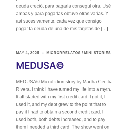
deuda creció, para pagarla conseguí otra. Usé
ambas y para pagarlas obtuve otras varias. Y
así sucesivamente, cada vez que consigo
pagar la deuda de una de mis tarjetas de […]
MAY 4, 2025
MICRORRELATOS / MINI STORIES
MEDUSA©
MEDUSA© Microfiction story by Martha Cecilia
Rivera. I think I have turned my life into a myth.
It all started with my first credit card. I got it, I
used it, and my debt grew to the point that to
pay it I had to obtain a second credit card. I
used both, both debts increased, and to pay
them I needed a third card. The show went on