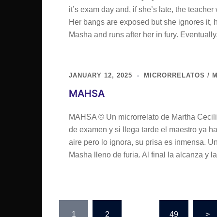
it’s exam day and, if she’s late, the teacher 
Her bangs are exposed but she ignores it, h
Masha and runs after her in fury. Eventuall
JANUARY 12, 2025
MICRORRELATOS / M
MAHSA
MAHSA © Un microrrelato de Martha Cecilia
de examen y si llega tarde el maestro ya ha
aire pero lo ignora, su prisa es inmensa. U
Masha lleno de furia. Al final la alcanza y l
Posts
1
2
…
49
>