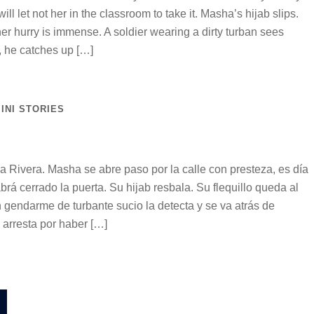
will let not her in the classroom to take it. Masha’s hijab slips.
er hurry is immense. A soldier wearing a dirty turban sees
y, he catches up […]
INI STORIES
 Rivera. Masha se abre paso por la calle con presteza, es día
brá cerrado la puerta. Su hijab resbala. Su flequillo queda al
n gendarme de turbante sucio la detecta y se va atrás de
a arresta por haber […]