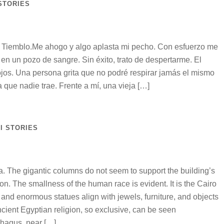
STORIES
© Tiemblo.Me ahogo y algo aplasta mi pecho. Con esfuerzo me
en un pozo de sangre. Sin éxito, trato de despertarme. El
ojos. Una persona grita que no podré respirar jamás el mismo
 que nadie trae. Frente a mí, una vieja […]
I STORIES
ra. The gigantic columns do not seem to support the building’s
ation. The smallness of the human race is evident. It is the Cairo
d enormous statues align with jewels, furniture, and objects
ncient Egyptian religion, so exclusive, can be seen
hagus, near […]