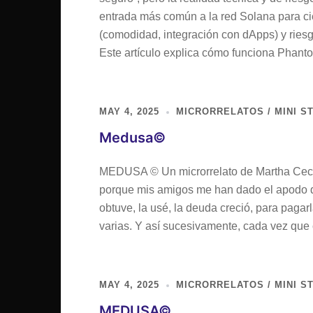
entrada más común a la red Solana para cie
(comodidad, integración con dApps) y ries
Este artículo explica cómo funciona Phan
MAY 4, 2025
MICRORRELATOS / MINI S
Medusa©
MEDUSA © Un microrrelato de Martha Cecili
porque mis amigos me han dado el apodo d
obtuve, la usé, la deuda creció, para paga
varias. Y así sucesivamente, cada vez que 
MAY 4, 2025
MICRORRELATOS / MINI S
MEDUSA©