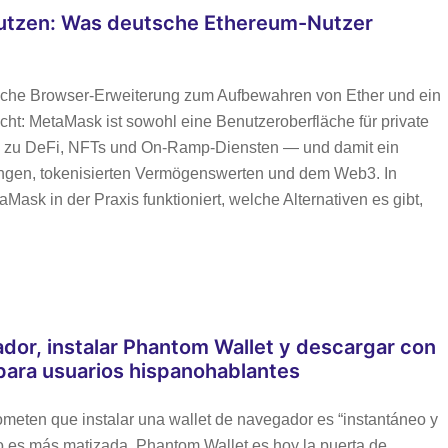
utzen: Was deutsche Ethereum-Nutzer
fache Browser-Erweiterung zum Aufbewahren von Ether und ein
icht: MetaMask ist sowohl eine Benutzeroberfläche für private
lle zu DeFi, NFTs und On‑Ramp‑Diensten — und damit ein
ungen, tokenisierten Vermögenswerten und dem Web3. In
Mask in der Praxis funktioniert, welche Alternativen es gibt,
or, instalar Phantom Wallet y descargar con
 para usuarios hispanohablantes
ometen que instalar una wallet de navegador es “instantáneo y
sgo es más matizada. Phantom Wallet es hoy la puerta de