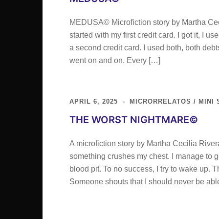
MEDUSA© Microfiction story by Martha Cecilia
started with my first credit card. I got it, I u
a second credit card. I used both, both deb
went on and on. Every […]
APRIL 6, 2025
MICRORRELATOS / MINI 
THE WORST NIGHTMARE©
A microfiction story by Martha Cecilia Rivera
something crushes my chest. I manage to get u
blood pit. To no success, I try to wake up.
Someone shouts that I should never be abl