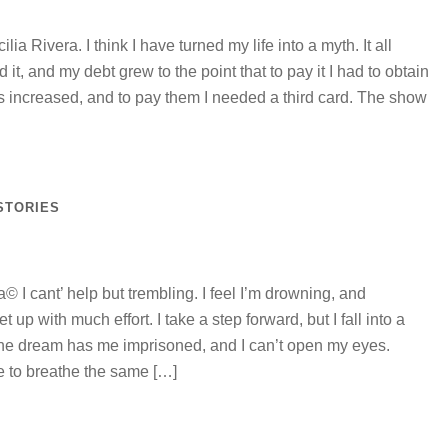
 Rivera. I think I have turned my life into a myth. It all
sed it, and my debt grew to the point that to pay it I had to obtain
ts increased, and to pay them I needed a third card. The show
STORIES
© I cant’ help but trembling. I feel I’m drowning, and
p with much effort. I take a step forward, but I fall into a
 The dream has me imprisoned, and I can’t open my eyes.
e to breathe the same […]