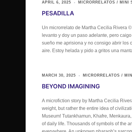
APRIL 6, 2025
MICRORRELATOS / MINI 
PESADILLA
Un microrrelato de Martha Cecilia Rivera 
levanto y doy un paso adelante, pero caigo 
sueño me aprisiona y no consigo abrir los 
aire. Estoy helada y pido a gritos una manta
MARCH 30, 2025
MICRORRELATOS / MIN
BEYOND IMAGINING
A microfiction story by Martha Cecilia Rive
weight, but rather the entire idea of civiliz
Museum! Tutankhamun, Khafre, Menkaura, an
of daily life. Thousands of symbols of the a
everywhere. An unknown pharaoh’s sarcop