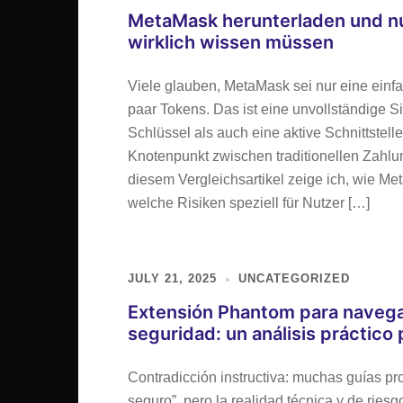
MetaMask herunterladen und n
wirklich wissen müssen
Viele glauben, MetaMask sei nur eine ein
paar Tokens. Das ist eine unvollständige S
Schlüssel als auch eine aktive Schnittste
Knotenpunkt zwischen traditionellen Zahl
diesem Vergleichsartikel zeige ich, wie Meta
welche Risiken speziell für Nutzer […]
JULY 21, 2025
UNCATEGORIZED
Extensión Phantom para navegad
seguridad: un análisis práctico
Contradicción instructiva: muchas guías pr
seguro”, pero la realidad técnica y de rie