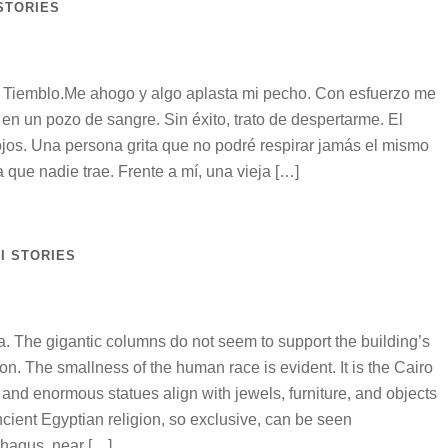
STORIES
© Tiemblo.Me ahogo y algo aplasta mi pecho. Con esfuerzo me
en un pozo de sangre. Sin éxito, trato de despertarme. El
ojos. Una persona grita que no podré respirar jamás el mismo
 que nadie trae. Frente a mí, una vieja […]
I STORIES
ra. The gigantic columns do not seem to support the building’s
ation. The smallness of the human race is evident. It is the Cairo
d enormous statues align with jewels, furniture, and objects
ncient Egyptian religion, so exclusive, can be seen
hagus, near […]