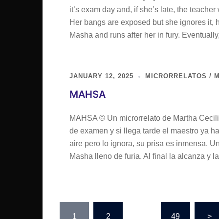
it’s exam day and, if she’s late, the teacher 
Her bangs are exposed but she ignores it, h
Masha and runs after her in fury. Eventuall
JANUARY 12, 2025
MICRORRELATOS / M
MAHSA
MAHSA © Un microrrelato de Martha Cecilia
de examen y si llega tarde el maestro ya ha
aire pero lo ignora, su prisa es inmensa. U
Masha lleno de furia. Al final la alcanza y l
Posts
1
2
…
49
>