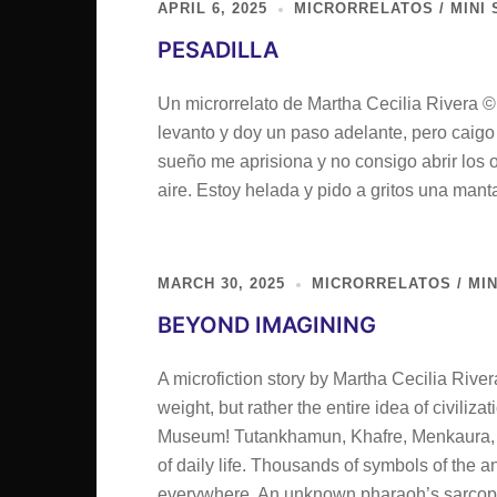
APRIL 6, 2025
MICRORRELATOS / MINI 
PESADILLA
Un microrrelato de Martha Cecilia Rivera 
levanto y doy un paso adelante, pero caigo 
sueño me aprisiona y no consigo abrir los 
aire. Estoy helada y pido a gritos una manta
MARCH 30, 2025
MICRORRELATOS / MIN
BEYOND IMAGINING
A microfiction story by Martha Cecilia Rive
weight, but rather the entire idea of civiliz
Museum! Tutankhamun, Khafre, Menkaura, an
of daily life. Thousands of symbols of the a
everywhere. An unknown pharaoh’s sarcop