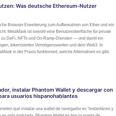
utzen: Was deutsche Ethereum-Nutzer
fache Browser-Erweiterung zum Aufbewahren von Ether und ein
icht: MetaMask ist sowohl eine Benutzeroberfläche für private
lle zu DeFi, NFTs und On‑Ramp‑Diensten — und damit ein
ungen, tokenisierten Vermögenswerten und dem Web3. In
Mask in der Praxis funktioniert, welche Alternativen es gibt,
or, instalar Phantom Wallet y descargar con
 para usuarios hispanohablantes
ometen que instalar una wallet de navegador es “instantáneo y
sgo es más matizada. Phantom Wallet es hoy la puerta de