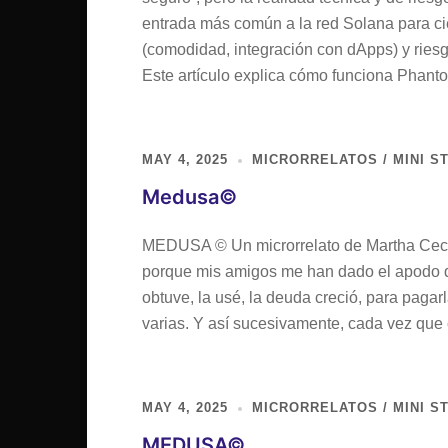
entrada más común a la red Solana para cie
(comodidad, integración con dApps) y ries
Este artículo explica cómo funciona Phan
MAY 4, 2025
MICRORRELATOS / MINI S
Medusa©
MEDUSA © Un microrrelato de Martha Cecili
porque mis amigos me han dado el apodo d
obtuve, la usé, la deuda creció, para paga
varias. Y así sucesivamente, cada vez que 
MAY 4, 2025
MICRORRELATOS / MINI S
MEDUSA©