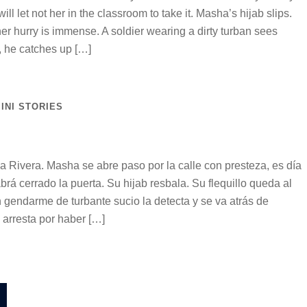
will let not her in the classroom to take it. Masha’s hijab slips.
er hurry is immense. A soldier wearing a dirty turban sees
y, he catches up […]
INI STORIES
 Rivera. Masha se abre paso por la calle con presteza, es día
brá cerrado la puerta. Su hijab resbala. Su flequillo queda al
n gendarme de turbante sucio la detecta y se va atrás de
a arresta por haber […]