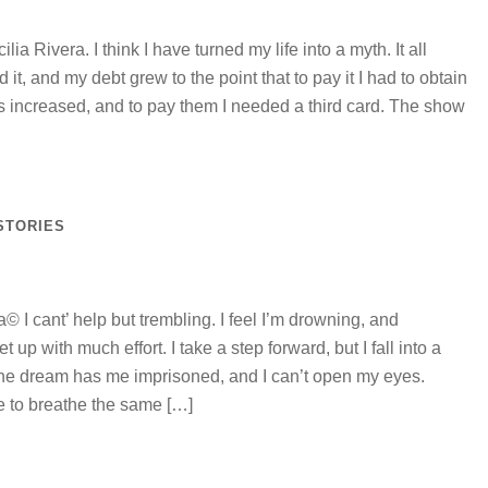
 Rivera. I think I have turned my life into a myth. It all
sed it, and my debt grew to the point that to pay it I had to obtain
ts increased, and to pay them I needed a third card. The show
STORIES
© I cant’ help but trembling. I feel I’m drowning, and
p with much effort. I take a step forward, but I fall into a
 The dream has me imprisoned, and I can’t open my eyes.
e to breathe the same […]