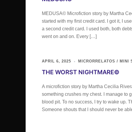
MEDUSA© Microfiction story by Martha Cecilia
started with my first credit card. I got it, I u
a second credit card. I used both, both deb
went on and on. Every […]
APRIL 6, 2025
MICRORRELATOS / MINI 
THE WORST NIGHTMARE©
A microfiction story by Martha Cecilia Rivera
something crushes my chest. I manage to get u
blood pit. To no success, I try to wake up.
Someone shouts that I should never be abl