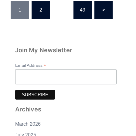
Posts
1
2
…
49
>
pagination
Join My Newsletter
*
Email Address
Archives
March 2026
July 2025