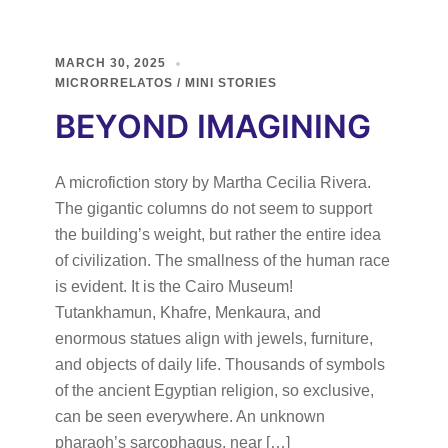
MARCH 30, 2025
MICRORRELATOS / MINI STORIES
BEYOND IMAGINING
A microfiction story by Martha Cecilia Rivera.
The gigantic columns do not seem to support
the building’s weight, but rather the entire idea
of civilization. The smallness of the human race
is evident. It is the Cairo Museum!
Tutankhamun, Khafre, Menkaura, and
enormous statues align with jewels, furniture,
and objects of daily life. Thousands of symbols
of the ancient Egyptian religion, so exclusive,
can be seen everywhere. An unknown
pharaoh’s sarcophagus, near […]