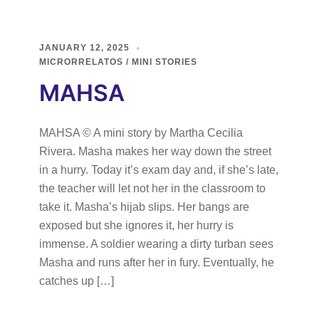
JANUARY 12, 2025
MICRORRELATOS / MINI STORIES
MAHSA
MAHSA © A mini story by Martha Cecilia
Rivera. Masha makes her way down the street
in a hurry. Today it’s exam day and, if she’s late,
the teacher will let not her in the classroom to
take it. Masha’s hijab slips. Her bangs are
exposed but she ignores it, her hurry is
immense. A soldier wearing a dirty turban sees
Masha and runs after her in fury. Eventually, he
catches up […]