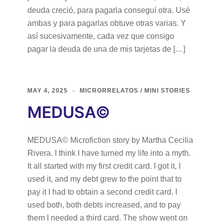
deuda creció, para pagarla conseguí otra. Usé
ambas y para pagarlas obtuve otras varias. Y
así sucesivamente, cada vez que consigo
pagar la deuda de una de mis tarjetas de […]
MAY 4, 2025
MICRORRELATOS / MINI STORIES
MEDUSA©
MEDUSA© Microfiction story by Martha Cecilia
Rivera. I think I have turned my life into a myth.
It all started with my first credit card. I got it, I
used it, and my debt grew to the point that to
pay it I had to obtain a second credit card. I
used both, both debts increased, and to pay
them I needed a third card. The show went on