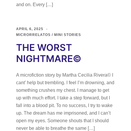
and on. Every […]
APRIL 6, 2025
MICRORRELATOS / MINI STORIES
THE WORST
NIGHTMARE©
A microfiction story by Martha Cecilia Rivera© I
cant’ help but trembling. I feel I’m drowning, and
something crushes my chest. I manage to get
up with much effort. I take a step forward, but I
fall into a blood pit. To no success, I try to wake
up. The dream has me imprisoned, and I can’t
open my eyes. Someone shouts that I should
never be able to breathe the same […]