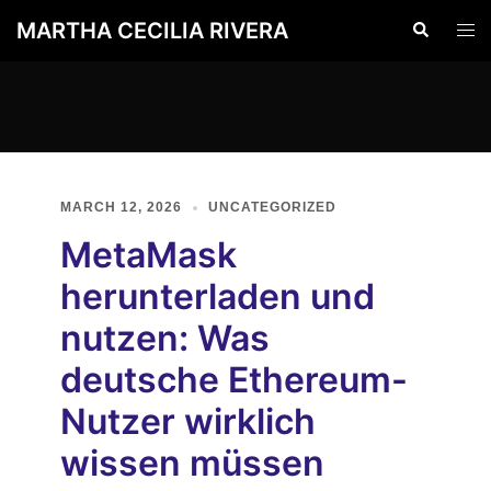
Skip
MARTHA CECILIA RIVERA
Search
Togg
to
men
content
MARCH 12, 2026
UNCATEGORIZED
MetaMask
herunterladen und
nutzen: Was
deutsche Ethereum-
Nutzer wirklich
wissen müssen