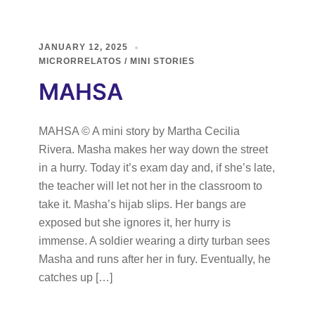
JANUARY 12, 2025
MICRORRELATOS / MINI STORIES
MAHSA
MAHSA © A mini story by Martha Cecilia
Rivera. Masha makes her way down the street
in a hurry. Today it’s exam day and, if she’s late,
the teacher will let not her in the classroom to
take it. Masha’s hijab slips. Her bangs are
exposed but she ignores it, her hurry is
immense. A soldier wearing a dirty turban sees
Masha and runs after her in fury. Eventually, he
catches up […]