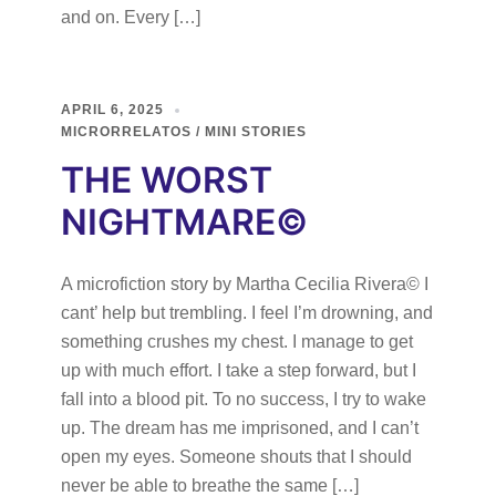
and on. Every […]
APRIL 6, 2025
MICRORRELATOS / MINI STORIES
THE WORST
NIGHTMARE©
A microfiction story by Martha Cecilia Rivera© I
cant’ help but trembling. I feel I’m drowning, and
something crushes my chest. I manage to get
up with much effort. I take a step forward, but I
fall into a blood pit. To no success, I try to wake
up. The dream has me imprisoned, and I can’t
open my eyes. Someone shouts that I should
never be able to breathe the same […]