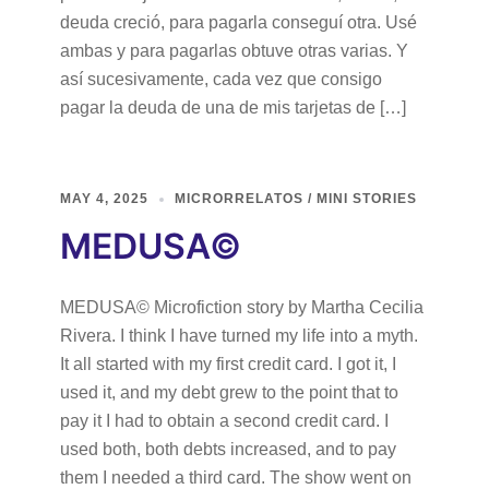
deuda creció, para pagarla conseguí otra. Usé
ambas y para pagarlas obtuve otras varias. Y
así sucesivamente, cada vez que consigo
pagar la deuda de una de mis tarjetas de […]
MAY 4, 2025
MICRORRELATOS / MINI STORIES
MEDUSA©
MEDUSA© Microfiction story by Martha Cecilia
Rivera. I think I have turned my life into a myth.
It all started with my first credit card. I got it, I
used it, and my debt grew to the point that to
pay it I had to obtain a second credit card. I
used both, both debts increased, and to pay
them I needed a third card. The show went on