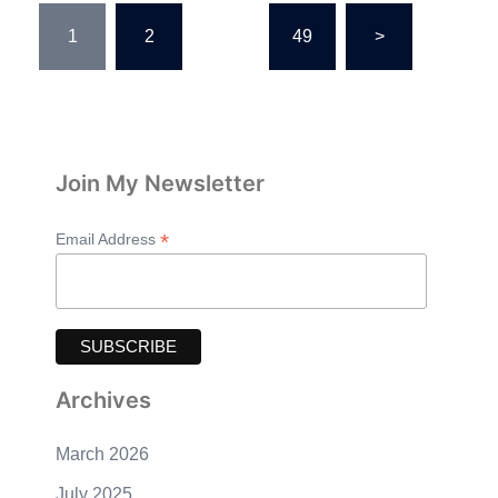
Posts
1
2
…
49
>
pagination
Join My Newsletter
*
Email Address
Archives
March 2026
July 2025