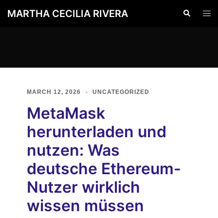
Skip
MARTHA CECILIA RIVERA
Search
Togg
to
men
content
MARCH 12, 2026
UNCATEGORIZED
MetaMask
herunterladen und
nutzen: Was
deutsche Ethereum-
Nutzer wirklich
wissen müssen