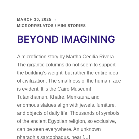
MARCH 30, 2025
MICRORRELATOS / MINI STORIES
BEYOND IMAGINING
A microfiction story by Martha Cecilia Rivera.
The gigantic columns do not seem to support
the building’s weight, but rather the entire idea
of civilization. The smallness of the human race
is evident. It is the Cairo Museum!
Tutankhamun, Khafre, Menkaura, and
enormous statues align with jewels, furniture,
and objects of daily life. Thousands of symbols
of the ancient Egyptian religion, so exclusive,
can be seen everywhere. An unknown
pharaoh’s sarcophagus, near […]