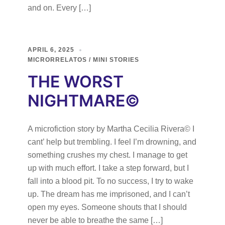
and on. Every […]
APRIL 6, 2025
MICRORRELATOS / MINI STORIES
THE WORST
NIGHTMARE©
A microfiction story by Martha Cecilia Rivera© I
cant’ help but trembling. I feel I’m drowning, and
something crushes my chest. I manage to get
up with much effort. I take a step forward, but I
fall into a blood pit. To no success, I try to wake
up. The dream has me imprisoned, and I can’t
open my eyes. Someone shouts that I should
never be able to breathe the same […]