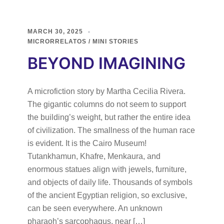
MARCH 30, 2025
MICRORRELATOS / MINI STORIES
BEYOND IMAGINING
A microfiction story by Martha Cecilia Rivera.
The gigantic columns do not seem to support
the building’s weight, but rather the entire idea
of civilization. The smallness of the human race
is evident. It is the Cairo Museum!
Tutankhamun, Khafre, Menkaura, and
enormous statues align with jewels, furniture,
and objects of daily life. Thousands of symbols
of the ancient Egyptian religion, so exclusive,
can be seen everywhere. An unknown
pharaoh’s sarcophagus, near […]