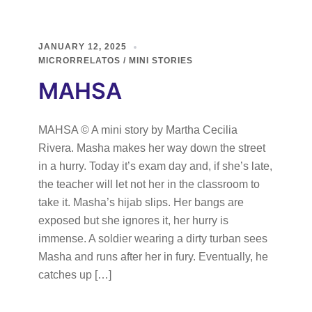
JANUARY 12, 2025
MICRORRELATOS / MINI STORIES
MAHSA
MAHSA © A mini story by Martha Cecilia
Rivera. Masha makes her way down the street
in a hurry. Today it’s exam day and, if she’s late,
the teacher will let not her in the classroom to
take it. Masha’s hijab slips. Her bangs are
exposed but she ignores it, her hurry is
immense. A soldier wearing a dirty turban sees
Masha and runs after her in fury. Eventually, he
catches up […]