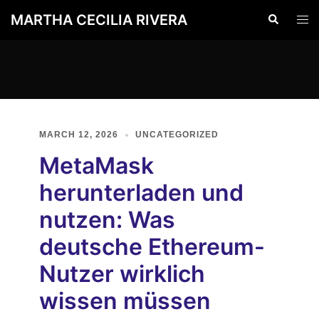
Skip
MARTHA CECILIA RIVERA
Search
Togg
to
men
content
MARCH 12, 2026
UNCATEGORIZED
MetaMask
herunterladen und
nutzen: Was
deutsche Ethereum-
Nutzer wirklich
wissen müssen