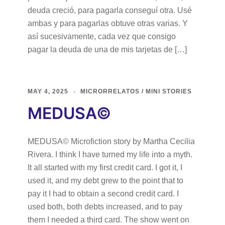
deuda creció, para pagarla conseguí otra. Usé
ambas y para pagarlas obtuve otras varias. Y
así sucesivamente, cada vez que consigo
pagar la deuda de una de mis tarjetas de […]
MAY 4, 2025
MICRORRELATOS / MINI STORIES
MEDUSA©
MEDUSA© Microfiction story by Martha Cecilia
Rivera. I think I have turned my life into a myth.
It all started with my first credit card. I got it, I
used it, and my debt grew to the point that to
pay it I had to obtain a second credit card. I
used both, both debts increased, and to pay
them I needed a third card. The show went on