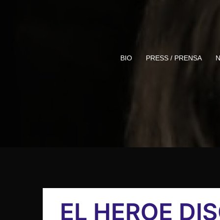
Skip
to
content
BIO
PRESS / PRENSA
N
EL HEROE DI