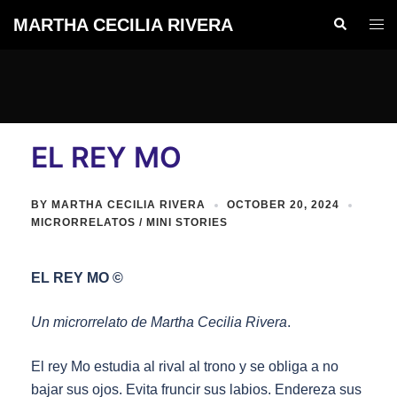
Skip
MARTHA CECILIA RIVERA
Search
Togg
to
men
content
EL REY MO
BY
MARTHA CECILIA RIVERA
OCTOBER 20, 2024
MICRORRELATOS / MINI STORIES
EL REY MO ©
Un microrrelato de Martha Cecilia Rivera
.
El rey Mo estudia al rival al trono y se obliga a no
bajar sus ojos. Evita fruncir sus labios. Endereza sus